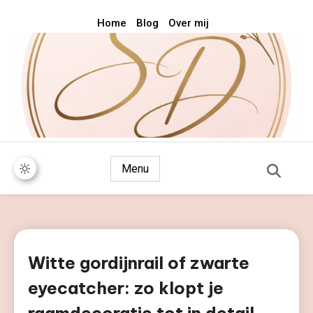
Home
Blog
Over mij
Voor als het stijlvol mag zijn
Style & Design
Menu
Witte gordijnrail of zwarte
eyecatcher: zo klopt je