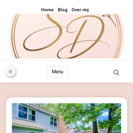
Home
Blog
Over mij
Voor als het stijlvol mag zijn
Style & Design
Menu