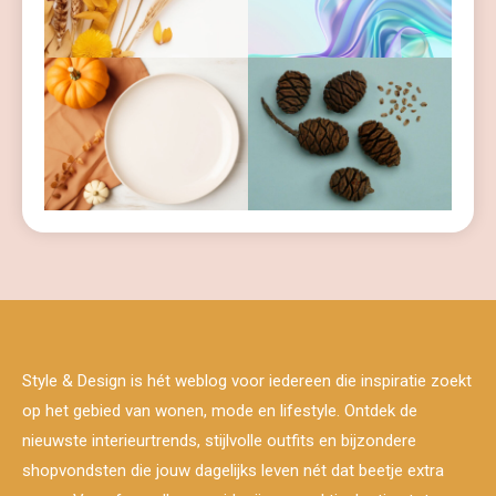
Style & Design is hét weblog voor iedereen die inspiratie zoekt
op het gebied van wonen, mode en lifestyle. Ontdek de
nieuwste interieurtrends, stijlvolle outfits en bijzondere
shopvondsten die jouw dagelijks leven nét dat beetje extra